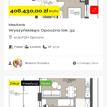
408.430,00
zł
brutto
Mieszkanie
Wyszyńskiego Opoczno lok. 32
97J9+FQH Opoczno
Pokoje:
3
Łazienki:
1
M²:
51,70
Sławomir Rutowicz
6 miesięcy temu
Zakup
Inwestycja
Nowa