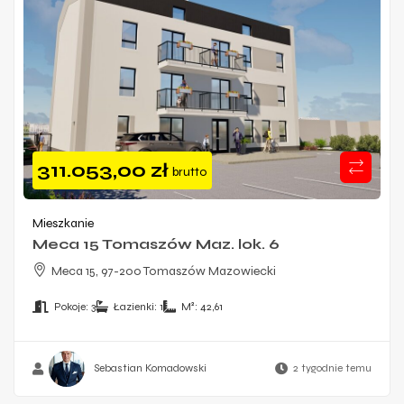
311.053,00
zł
brutto
Mieszkanie
Meca 15 Tomaszów Maz. lok. 6
Meca 15, 97-200 Tomaszów Mazowiecki
Pokoje:
3
Łazienki:
1
M²:
42,61
Sebastian Komadowski
2 tygodnie temu