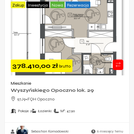
Zakup
Inwestycja
Nowa
Rezerwacja
378.410,00
zł
brutto
Mieszkanie
Wyszyńskiego Opoczno lok. 29
97J9+FQH Opoczno
Pokoje:
2
Łazienki:
1
M²:
47,90
Sebastian Komadowski
6 miesięcy temu