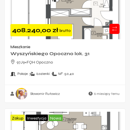
408.240,00
zł
brutto
Mieszkanie
Wyszyńskiego Opoczno lok. 31
97J9+FQH Opoczno
Pokoje:
3
Łazienki:
1
M²:
50,40
Sławomir Rutowicz
6 miesięcy temu
Zakup
Inwestycja
Nowa