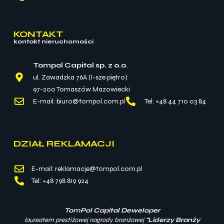
KONTAKT
kontakt nieruchomości
Tompol Capital sp. z o.o.
ul. Zawadzka 76A (I-sze piętro)
97-200 Tomaszów Mazowiecki
E-mail: biuro@tompol.com.pl
Tel: +48 44 710 03 84
DZIAŁ REKLAMACJI
E-mail: reklamacje@tompol.com.pl
Tel: +48 798 819 924
TomPol Capital Deweloper
laureatem prestiżowej nagrody branżowej
"Liderzy Branży