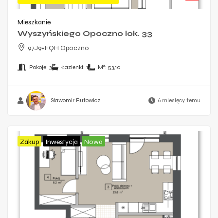
Mieszkanie
Wyszyńskiego Opoczno lok. 33
97J9+FQH Opoczno
Pokoje:
3
Łazienki:
1
M²:
53,10
Sławomir Rutowicz
6 miesięcy temu
Zakup
Inwestycja
Nowa