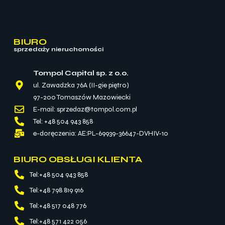
BIURO
sprzedaży nieruchomości
Tompol Capital sp. z o.o.
ul. Zawadzka 76A (II-gie piętro)
97-200 Tomaszów Mazowiecki
E-mail: sprzedaz@tompol.com.pl
Tel: +48 504 943 858
e-doręczenia: AE:PL-69939-36647-DVHIV-10
BIURO OBSŁUGI KLIENTA
Tel:+48 504 943 858
Tel:+48 798 819 916
Tel:+48 517 048 776
Tel:+48 571 422 056