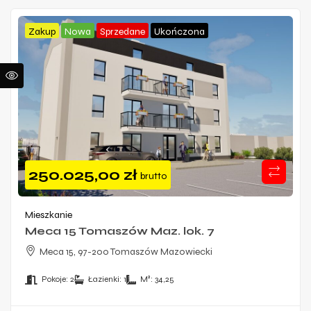
Zakup
Nowa
Sprzedane
Ukończona
250.025,00
zł
brutto
Mieszkanie
Meca 15 Tomaszów Maz. lok. 7
Meca 15, 97-200 Tomaszów Mazowiecki
Pokoje:
2
Łazienki:
1
M²:
34,25