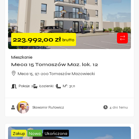
223.992,00
zł
brutto
Mieszkanie
Meca 15 Tomaszów Maz. lok. 12
Meca 15, 97-200 Tomaszów Mazowiecki
Pokoje:
2
Łazienki:
1
M²:
31,11
Sławomir Rutowicz
4 dni temu
Zakup
Nowa
Ukończona