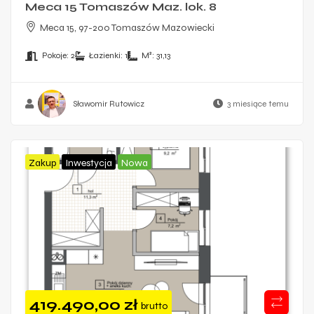
Meca 15 Tomaszów Maz. lok. 8
Meca 15, 97-200 Tomaszów Mazowiecki
Pokoje:
2
Łazienki:
1
M²:
31,13
Sławomir Rutowicz
3 miesiące temu
Zakup
Inwestycja
Nowa
419.490,00
zł
brutto