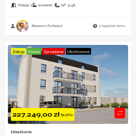
Pokoje:
2
Łazienki:
1
M²:
31,58
Sławomir Rutowicz
3 tygodnie temu
Zakup
Nowa
Sprzedane
Ukończona
227.249,00
zł
brutto
Mieszkanie