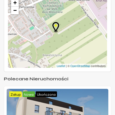
+
−
Leaflet
| ©
OpenStreetMap
contributors
Polecane Nieruchomości
Zakup
Nowa
Ukończona