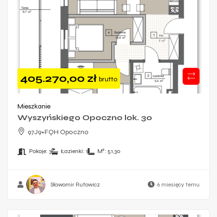
405.270,00
zł
brutto
Mieszkanie
Wyszyńskiego Opoczno lok. 30
97J9+FQH Opoczno
Pokoje:
3
Łazienki:
1
M²:
51,30
Sławomir Rutowicz
6 miesięcy temu