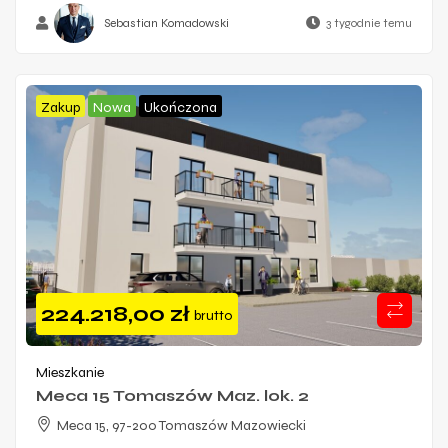
Sebastian Komadowski
3 tygodnie temu
Zakup
Nowa
Ukończona
224.218,00
zł
brutto
Mieszkanie
Meca 15 Tomaszów Maz. lok. 2
Meca 15, 97-200 Tomaszów Mazowiecki