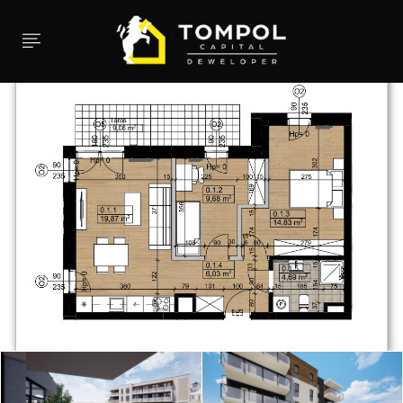
 submenu (InwestycjeSprawdź)