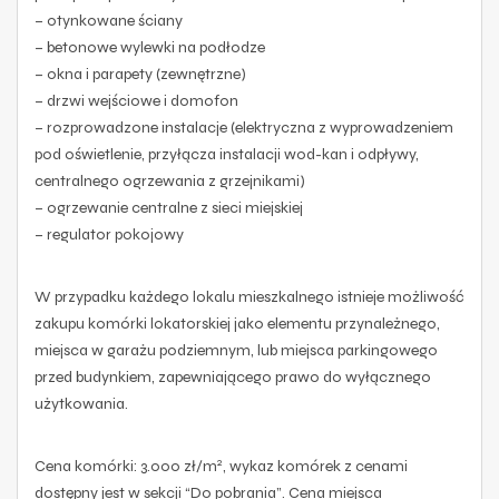
– otynkowane ściany
– betonowe wylewki na podłodze
– okna i parapety (zewnętrzne)
– drzwi wejściowe i domofon
– rozprowadzone instalacje (elektryczna z wyprowadzeniem
pod oświetlenie, przyłącza instalacji wod-kan i odpływy,
centralnego ogrzewania z grzejnikami)
– ogrzewanie centralne z sieci miejskiej
– regulator pokojowy
W przypadku każdego lokalu mieszkalnego istnieje możliwość
zakupu komórki lokatorskiej jako elementu przynależnego,
miejsca w garażu podziemnym, lub miejsca parkingowego
przed budynkiem, zapewniającego prawo do wyłącznego
użytkowania.
2
Cena komórki: 3.000 zł/m
, wykaz komórek z cenami
dostępny jest w sekcji “Do pobrania”. Cena miejsca