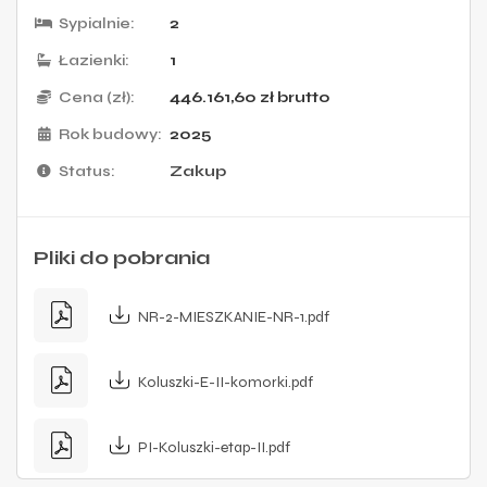
Sypialnie:
2
Łazienki:
1
Cena (zł):
446.161,60
zł
brutto
Rok budowy:
2025
Status:
Zakup
Pliki do pobrania
NR-2-MIESZKANIE-NR-1.pdf
Koluszki-E-II-komorki.pdf
PI-Koluszki-etap-II.pdf