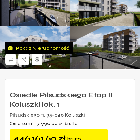
Pokaż Nieruchomość
Osiedle Piłsudskiego Etap II
Koluszki lok. 1
Piłsudskiego 11, 95-040 Koluszki
Cena za m²:
7 990,00 zł
brutto
446.161,60
zł
brutto