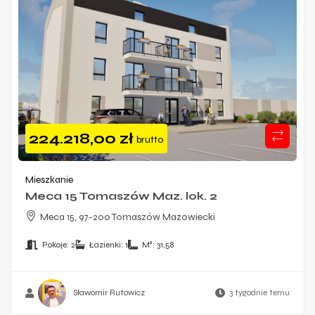
224.218,00
zł
brutto
Mieszkanie
Meca 15 Tomaszów Maz. lok. 2
Meca 15, 97-200 Tomaszów Mazowiecki
Pokoje:
2
Łazienki:
1
M²:
31,58
Sławomir Rutowicz
3 tygodnie temu