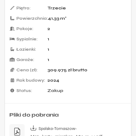
Piętro:
Trzecie
Powierzchnia:
41,33 m²
Pokoje:
2
Sypialnie:
1
Łazienki:
1
Garaże:
1
Cena (zł):
309.975
zł
brutto
Rok budowy:
2024
Status:
Zakup
Pliki do pobrania
Spalska-Tomaszow-