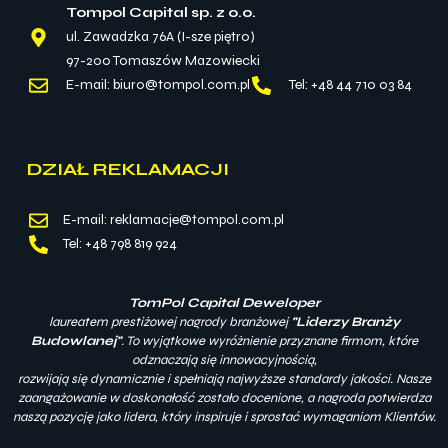
Tompol Capital sp. z o.o.
ul. Zawadzka 76A (I-sze piętro)
97-200 Tomaszów Mazowiecki
E-mail: biuro@tompol.com.pl
Tel: +48 44 710 03 84
DZIAŁ REKLAMACJI
E-mail: reklamacje@tompol.com.pl
Tel: +48 798 819 924
TomPol Capital Deweloper
laureatem prestiżowej nagrody branżowej
"Liderzy Branży
Budowlanej"
. To wyjątkowe wyróżnienie przyznane firmom, które
odznaczają się innowacyjnością,
rozwijają się dynamicznie i spełniają najwyższe standardy jakości. Nasze
zaangażowanie w doskonałość zostało docenione, a nagroda potwierdza
naszą pozycję jako lidera, który inspiruje i sprostać wymaganiom Klientów.