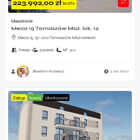
223.992,00
zł
brutto
Mieszkanie
Meca 15 Tomaszów Maz. lok. 12
Meca 15, 97-200 Tomaszów Mazowiecki
Pokoje:
2
Łazienki:
1
M²:
31,11
Sławomir Rutowicz
5 dni temu
Zakup
Nowa
Ukończona