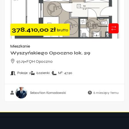
378.410,00
zł
brutto
Mieszkanie
Wyszyńskiego Opoczno lok. 29
97J9+FQH Opoczno
Pokoje:
2
Łazienki:
1
M²:
47,90
Sebastian Komadowski
6 miesięcy temu