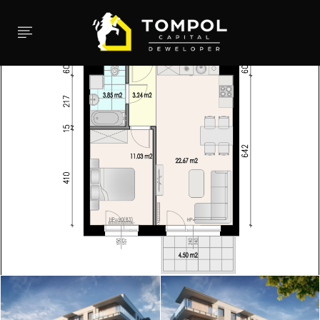
 submenu (InwestycjeSprawdź)