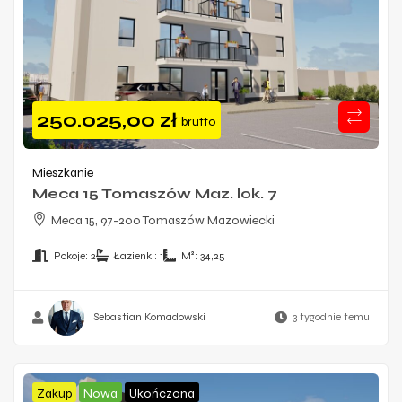
250.025,00
zł
brutto
Mieszkanie
Meca 15 Tomaszów Maz. lok. 7
Meca 15, 97-200 Tomaszów Mazowiecki
Pokoje:
2
Łazienki:
1
M²:
34,25
Sebastian Komadowski
3 tygodnie temu
Zakup
Nowa
Ukończona