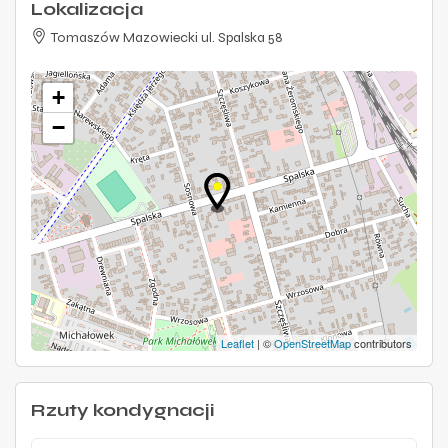
Lokalizacja
Tomaszów Mazowiecki ul. Spalska 58
+
−
Leaflet
| ©
OpenStreetMap
contributors
Rzuty kondygnacji