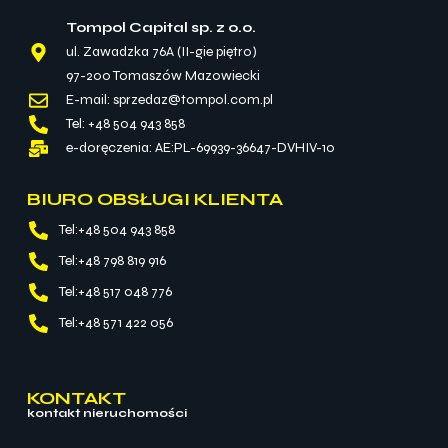
Tompol Capital sp. z o.o.
ul. Zawadzka 76A (II-gie piętro)
97-200 Tomaszów Mazowiecki
E-mail: sprzedaz@tompol.com.pl
Tel: +48 504 943 858
e-doręczenia: AE:PL-69939-36647-DVHIV-10
BIURO OBSŁUGI KLIENTA
Tel:+48 504 943 858
Tel:+48 798 819 916
Tel:+48 517 048 776
Tel:+48 571 422 056
KONTAKT
kontakt nieruchomości