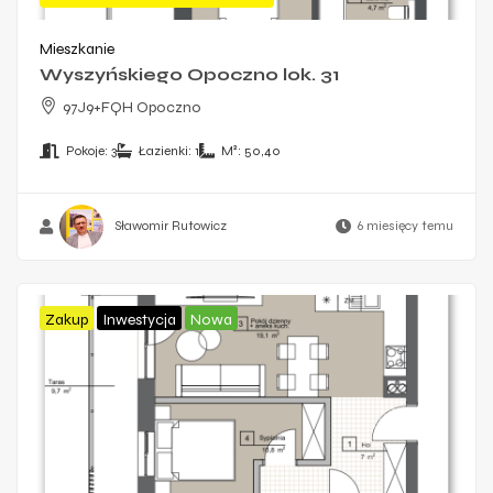
Mieszkanie
Wyszyńskiego Opoczno lok. 31
97J9+FQH Opoczno
Pokoje:
3
Łazienki:
1
M²:
50,40
Sławomir Rutowicz
6 miesięcy temu
Zakup
Inwestycja
Nowa