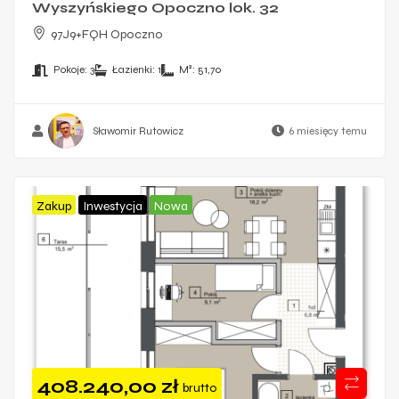
Wyszyńskiego Opoczno lok. 32
97J9+FQH Opoczno
Pokoje:
3
Łazienki:
1
M²:
51,70
Sławomir Rutowicz
6 miesięcy temu
Zakup
Inwestycja
Nowa
408.240,00
zł
brutto