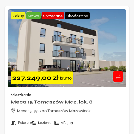
Zakup
Nowa
Sprzedane
Ukończona
227.249,00
zł
brutto
Mieszkanie
Meca 15 Tomaszów Maz. lok. 8
Meca 15, 97-200 Tomaszów Mazowiecki
Pokoje:
2
Łazienki:
1
M²:
31,13