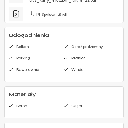
Maz_karty_mieszkan_M19-33-44.pdf
PI-Spalska-58.pdf
Udogodnienia
Balkon
Garaż podziemny
Parking
Piwnica
Rowerownia
Winda
Materiały
Beton
Cegła