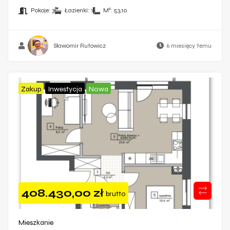
Pokoje:
3
Łazienki:
1
M²:
53,10
Sławomir Rutowicz
6 miesięcy temu
Zakup
Inwestycja
Nowa
408.430,00
zł
brutto
Mieszkanie