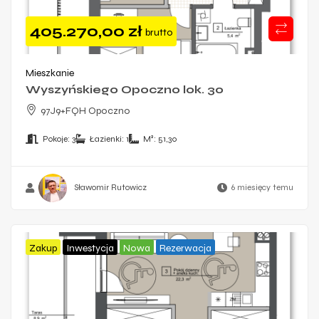
405.270,00
zł
brutto
Mieszkanie
Wyszyńskiego Opoczno lok. 30
97J9+FQH Opoczno
Pokoje:
3
Łazienki:
1
M²:
51,30
Sławomir Rutowicz
6 miesięcy temu
Zakup
Inwestycja
Nowa
Rezerwacja