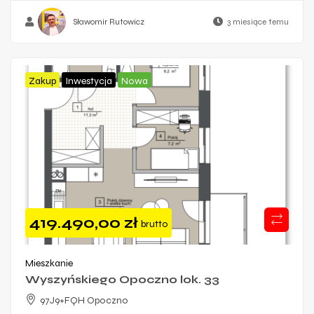
Sławomir Rutowicz
3 miesiące temu
Zakup
Inwestycja
Nowa
419.490,00
zł
brutto
Mieszkanie
Wyszyńskiego Opoczno lok. 33
97J9+FQH Opoczno