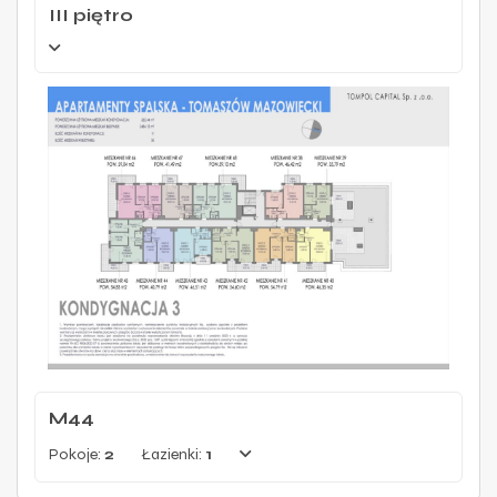
III piętro
M44
Pokoje:
2
Łazienki:
1