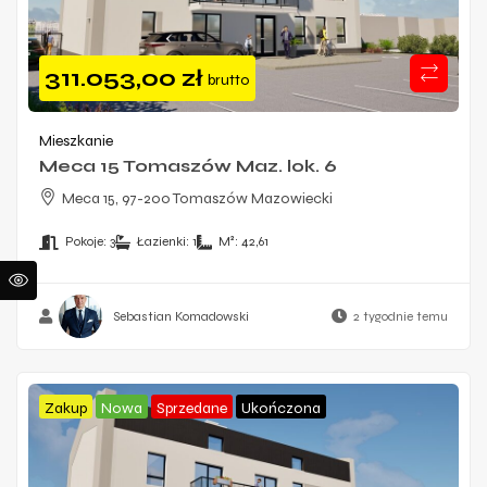
311.053,00
zł
brutto
Mieszkanie
Meca 15 Tomaszów Maz. lok. 6
Meca 15, 97-200 Tomaszów Mazowiecki
Pokoje:
3
Łazienki:
1
M²:
42,61
Sebastian Komadowski
2 tygodnie temu
Zakup
Nowa
Sprzedane
Ukończona